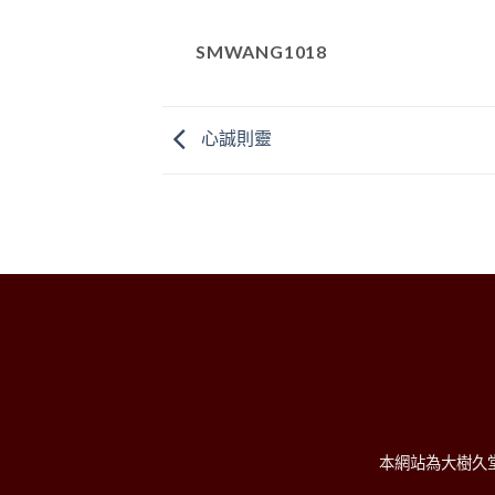
SMWANG1018
心誠則靈
本網站為大樹久