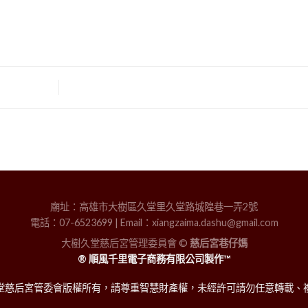
廟址：高雄市大樹區久堂里久堂路城隍巷一弄2號
電話：07-6523699 | Email：xiangzaima.dashu@gmail.com
大樹久堂慈后宮管理委員會 ©
慈后宮巷仔媽
® 順風千里電子商務有限公司製作™
堂慈后宮管委會版權所有，請尊重智慧財產權，未經許可請勿任意轉載、