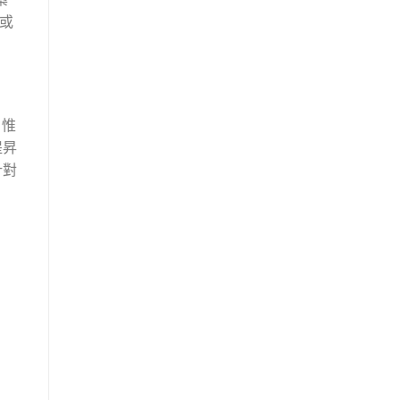
、或
，惟
提昇
針對