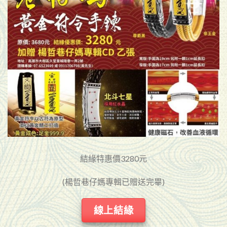
結緣特惠價3280元
(楊哲巷仔媽專輯已贈送完畢)
線上結緣